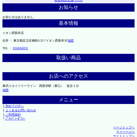
取扱商品
|
店舗へｱｸｾｽ
お知らせ
お知らせはありません。
基本情報
イオン西新井店
住所 ： 東京都足立区梅島3-32-7イオン西新井3F
地図
TEL ：
0358458331
取扱い商品
お店へのアクセス
東武スカイツリーライン 西新井駅（東口） 徒歩１分
地図
メニュー
├
初めての方へ
├
よくあるお問い合わせ
├
ご利用規約
└
ﾌﾟﾗｲﾊﾞｼｰﾎﾟﾘｼｰ
ページトップへ
マイページへ
サイトトップへ