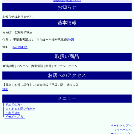
取扱商品
|
店舗へｱｸｾｽ
お知らせ
お知らせはありません。
基本情報
ららぽーと湘南平塚店
住所 ： 平塚市天沼10-1 ららぽーと湘南平塚3階
地図
TEL ：
0463204371
取扱い商品
修理診断 | パソコン | 携帯電話 | 家電 | エアコン | ゲーム
お店へのアクセス
【電車でお越し場合】 JR東海道線「平塚」駅 徒歩12分
地図
メニュー
├
初めての方へ
├
よくあるお問い合わせ
├
ご利用規約
└
ﾌﾟﾗｲﾊﾞｼｰﾎﾟﾘｼｰ
ページトップへ
マイページへ
サイトトップへ