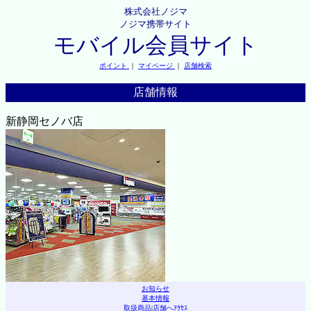
株式会社ノジマ
ノジマ携帯サイト
モバイル会員サイト
ポイント
｜
マイページ
｜
店舗検索
店舗情報
新静岡セノバ店
お知らせ
基本情報
取扱商品
|
店舗へｱｸｾｽ