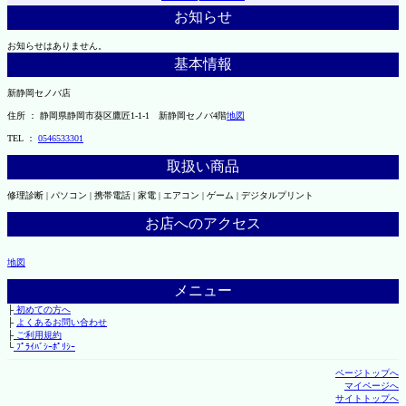
お知らせ
お知らせはありません。
基本情報
新静岡セノバ店
住所 ： 静岡県静岡市葵区鷹匠1-1-1 新静岡セノバ4階
地図
TEL ：
0546533301
取扱い商品
修理診断 | パソコン | 携帯電話 | 家電 | エアコン | ゲーム | デジタルプリント
お店へのアクセス
地図
メニュー
├
初めての方へ
├
よくあるお問い合わせ
├
ご利用規約
└
ﾌﾟﾗｲﾊﾞｼｰﾎﾟﾘｼｰ
ページトップへ
マイページへ
サイトトップへ