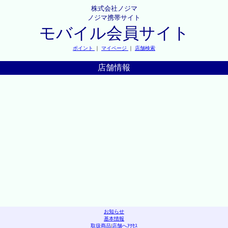
株式会社ノジマ
ノジマ携帯サイト
モバイル会員サイト
ポイント
｜
マイページ
｜
店舗検索
店舗情報
お知らせ
基本情報
取扱商品
|
店舗へｱｸｾｽ