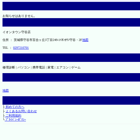
お知らせはありません。
イオンタウン守谷店
住所 ： 茨城県守谷市百合ヶ丘3丁目249-1ｲｵﾝﾀｳﾝ守谷・2F
地図
TEL ：
0297210701
修理診断 | パソコン | 携帯電話 | 家電 | エアコン | ゲーム
地図
├
初めての方へ
├
よくあるお問い合わせ
├
ご利用規約
└
ﾌﾟﾗｲﾊﾞｼｰﾎﾟﾘｼｰ