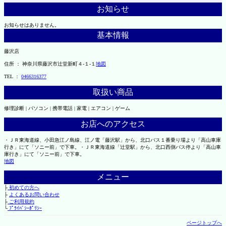
お知らせ
お知らせはありません。
基本情報
藤沢店
住所 ： 神奈川県藤沢市辻堂新町４-１-１
地図
TEL ：
0466316377
取扱い商品
修理診断 | パソコン | 携帯電話 | 家電 | エアコン | ゲーム
お店へのアクセス
・ＪＲ東海道線、小田急江ノ島線、江ノ電「藤沢駅」から、北口バス１番乗り場より「高山車庫
行き」にて「ソニー前」で下車。・ＪＲ東海道線「辻堂駅」から、北口西側バス停より「高山車
庫行き」にて「ソニー前」で下車。
地図
メニュー
├
初めての方へ
├
よくあるお問い合わせ
├
ご利用規約
└
ﾌﾟﾗｲﾊﾞｼｰﾎﾟﾘｼｰ
ページトップへ