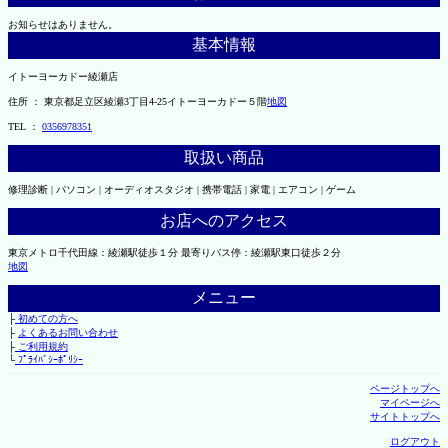
お知らせはありません。
基本情報
イトーヨーカドー綾瀬店
住所 ： 東京都足立区綾瀬3丁目4-25イトーヨーカドー５階
地図
TEL ：
0356978351
取扱い商品
修理診断 | パソコン | オーディオスタジオ | 携帯電話 | 家電 | エアコン | ゲーム
お店へのアクセス
東京メトロ千代田線：綾瀬駅徒歩１分 最寄りバス停：綾瀬駅東口徒歩２分
地図
メニュー
├
初めての方へ
├
よくあるお問い合わせ
├
ご利用規約
└
ﾌﾟﾗｲﾊﾞｼｰﾎﾟﾘｼｰ
ページトップへ
マイページへ
サイトトップへ
ログアウト