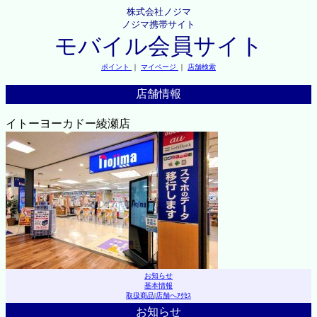
株式会社ノジマ
ノジマ携帯サイト
モバイル会員サイト
ポイント
｜
マイページ
｜
店舗検索
店舗情報
イトーヨーカドー綾瀬店
お知らせ
基本情報
取扱商品
|
店舗へｱｸｾｽ
お知らせ