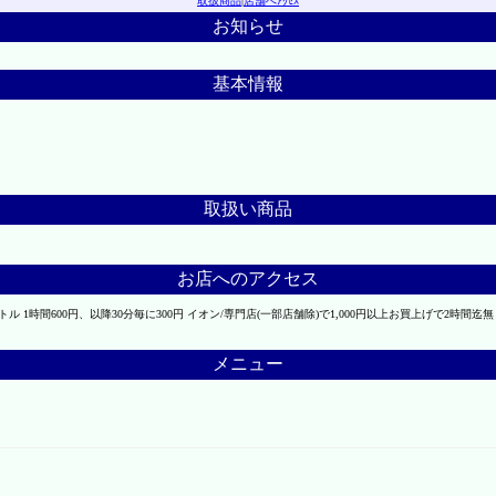
取扱商品
|
店舗へｱｸｾｽ
お知らせ
基本情報
取扱い商品
お店へのアクセス
 1時間600円、以降30分毎に300円 イオン/専門店(一部店舗除)で1,000円以上お買上げで2時間迄無
メニュー