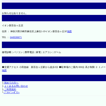
お知らせはありません。
イオン新百合ヶ丘店
住所 ： 神奈川県川崎市麻生区上麻生1-19イオン新百合ヶ丘5F
地図
TEL ：
0449590071
修理診断 | パソコン | 携帯電話 | 家電 | エアコン | ゲーム
◆交通アクセス 小田急線 新百合ヶ丘駅から徒歩3分 ◆駐車場のご案内 830台 高さ制限:２.１メートル
地図
├
初めての方へ
├
よくあるお問い合わせ
├
ご利用規約
└
ﾌﾟﾗｲﾊﾞｼｰﾎﾟﾘｼｰ