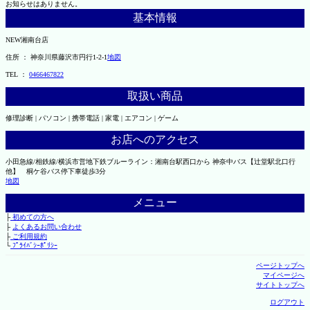
お知らせはありません。
基本情報
NEW湘南台店
住所 ： 神奈川県藤沢市円行1-2-1
地図
TEL ：
0466467822
取扱い商品
修理診断 | パソコン | 携帯電話 | 家電 | エアコン | ゲーム
お店へのアクセス
小田急線/相鉄線/横浜市営地下鉄ブルーライン：湘南台駅西口から 神奈中バス【辻堂駅北口行
他】 桐ケ谷バス停下車徒歩3分
地図
メニュー
├
初めての方へ
├
よくあるお問い合わせ
├
ご利用規約
└
ﾌﾟﾗｲﾊﾞｼｰﾎﾟﾘｼｰ
ページトップへ
マイページへ
サイトトップへ
ログアウト