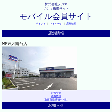
株式会社ノジマ
ノジマ携帯サイト
モバイル会員サイト
ポイント
｜
マイページ
｜
店舗検索
店舗情報
NEW湘南台店
お知らせ
基本情報
取扱商品
|
店舗へｱｸｾｽ
お知らせ