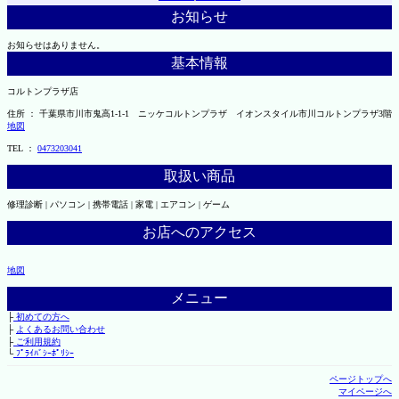
お知らせ
お知らせはありません。
基本情報
コルトンプラザ店
住所 ： 千葉県市川市鬼高1-1-1 ニッケコルトンプラザ イオンスタイル市川コルトンプラザ3階
地図
TEL ：
0473203041
取扱い商品
修理診断 | パソコン | 携帯電話 | 家電 | エアコン | ゲーム
お店へのアクセス
地図
メニュー
├
初めての方へ
├
よくあるお問い合わせ
├
ご利用規約
└
ﾌﾟﾗｲﾊﾞｼｰﾎﾟﾘｼｰ
ページトップへ
マイページへ