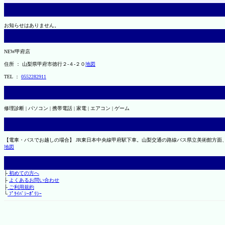
お知らせはありません。
NEW甲府店
住所 ： 山梨県甲府市徳行２-４-２０
地図
TEL ：
0552282911
修理診断 | パソコン | 携帯電話 | 家電 | エアコン | ゲーム
【電車・バスでお越しの場合】 JR東日本中央線甲府駅下車。山梨交通の路線バス県立美術館方面
地図
├
初めての方へ
├
よくあるお問い合わせ
├
ご利用規約
└
ﾌﾟﾗｲﾊﾞｼｰﾎﾟﾘｼｰ