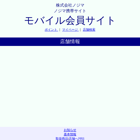
株式会社ノジマ
ノジマ携帯サイト
モバイル会員サイト
ポイント
｜
マイページ
｜
店舗検索
店舗情報
お知らせ
基本情報
取扱商品
|
店舗へｱｸｾｽ