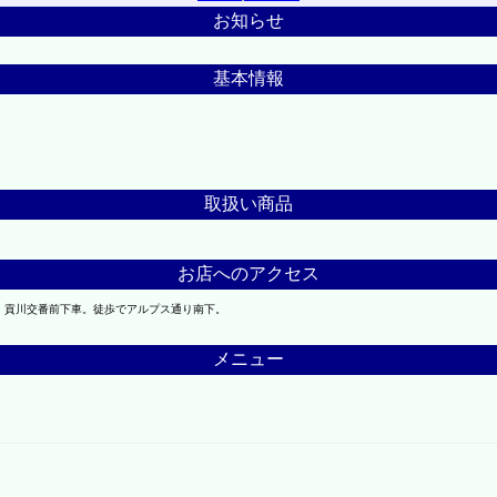
お知らせ
基本情報
取扱い商品
お店へのアクセス
、貢川交番前下車。徒歩でアルプス通り南下。
メニュー