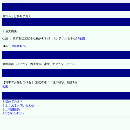
お知らせはありません。
千住大橋店
住所 ： 東京都足立区千住橋戸町1-13 ポンテポルタ千住3F
地図
TEL ：
0352846731
修理診断 | パソコン | 携帯電話 | 家電 | エアコン | ゲーム
【電車でお越しの場合】 京成本線「千住大橋駅」徒歩1分
地図
├
初めての方へ
├
よくあるお問い合わせ
├
ご利用規約
└
ﾌﾟﾗｲﾊﾞｼｰﾎﾟﾘｼｰ