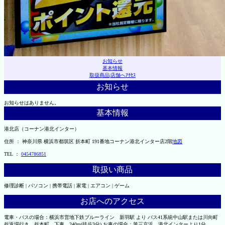
お知らせ
基本情報
取扱商品
|
店舗へｱｸｾｽ
お知らせ
お知らせはありません。
基本情報
港北店（コーナン港北インター）
住所 ： 神奈川県 横浜市都筑区 折本町 191番地コーナン港北インター店2階
地図
TEL ：
0454786851
取扱い商品
修理診断 | パソコン | 携帯電話 | 家電 | エアコン | ゲーム
お店へのアクセス
電車・バスの場合：横浜市営地下鉄ブルーライン 新羽駅 より バス41系統中山駅または川向町
折返場行き、折本町 下車 240m(徒歩3分) お車の場合：第三京浜 港北インターより1分