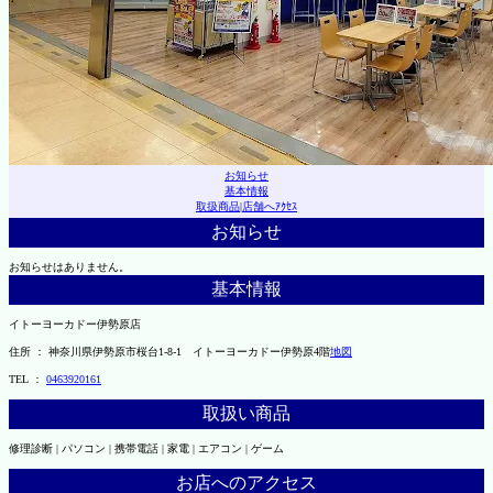
お知らせ
基本情報
取扱商品
|
店舗へｱｸｾｽ
お知らせ
お知らせはありません。
基本情報
イトーヨーカドー伊勢原店
住所 ： 神奈川県伊勢原市桜台1-8-1 イトーヨーカドー伊勢原4階
地図
TEL ：
0463920161
取扱い商品
修理診断 | パソコン | 携帯電話 | 家電 | エアコン | ゲーム
お店へのアクセス