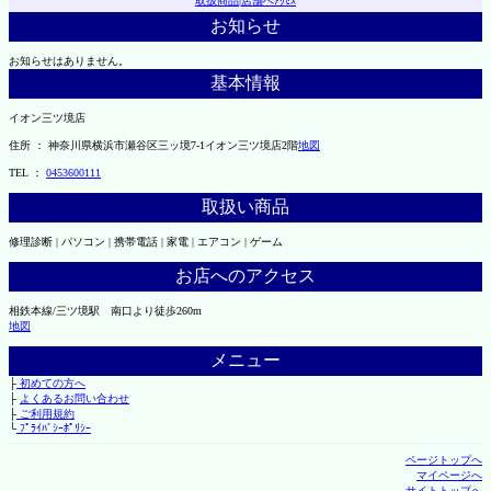
取扱商品
|
店舗へｱｸｾｽ
お知らせ
お知らせはありません。
基本情報
イオン三ツ境店
住所 ： 神奈川県横浜市瀬谷区三ッ境7-1イオン三ツ境店2階
地図
TEL ：
0453600111
取扱い商品
修理診断 | パソコン | 携帯電話 | 家電 | エアコン | ゲーム
お店へのアクセス
相鉄本線/三ツ境駅 南口より徒歩260m
地図
メニュー
├
初めての方へ
├
よくあるお問い合わせ
├
ご利用規約
└
ﾌﾟﾗｲﾊﾞｼｰﾎﾟﾘｼｰ
ページトップへ
マイページへ
サイトトップへ