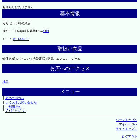
お知らせはありません。
基本情報
ららぽーと柏の葉店
住所 ： 千葉県柏市若柴178-4
地図
TEL ：
0471376701
取扱い商品
修理診断 | パソコン | 携帯電話 | 家電 | エアコン | ゲーム
お店へのアクセス
地図
メニュー
├
初めての方へ
├
よくあるお問い合わせ
├
ご利用規約
└
ﾌﾟﾗｲﾊﾞｼｰﾎﾟﾘｼｰ
ページトップへ
マイページへ
サイトトップへ
ログアウト