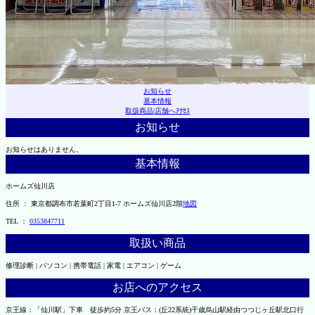
お知らせ
基本情報
取扱商品
|
店舗へｱｸｾｽ
お知らせ
お知らせはありません。
基本情報
ホームズ仙川店
住所 ： 東京都調布市若葉町2丁目1-7 ホームズ仙川店2階
地図
TEL ：
0353847711
取扱い商品
修理診断 | パソコン | 携帯電話 | 家電 | エアコン | ゲーム
お店へのアクセス
京王線：「仙川駅」下車 徒歩約5分 京王バス：(丘22系統)千歳烏山駅経由つつじヶ丘駅北口行