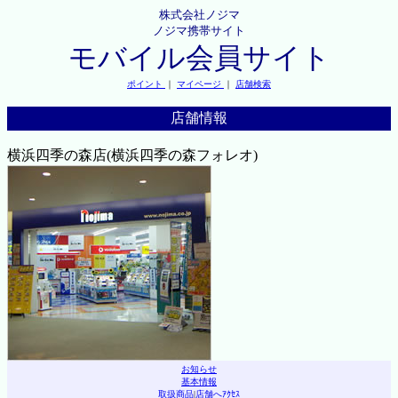
株式会社ノジマ
ノジマ携帯サイト
モバイル会員サイト
ポイント
｜
マイページ
｜
店舗検索
店舗情報
横浜四季の森店(横浜四季の森フォレオ)
お知らせ
基本情報
取扱商品
|
店舗へｱｸｾｽ