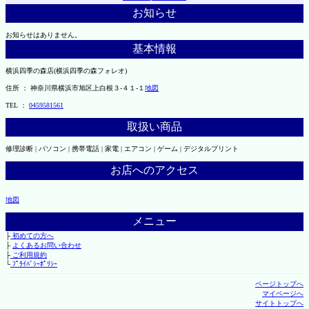
お知らせ
お知らせはありません。
基本情報
横浜四季の森店(横浜四季の森フォレオ)
住所 ： 神奈川県横浜市旭区上白根３-４１-１
地図
TEL ：
0459581561
取扱い商品
修理診断 | パソコン | 携帯電話 | 家電 | エアコン | ゲーム | デジタルプリント
お店へのアクセス
地図
メニュー
├
初めての方へ
├
よくあるお問い合わせ
├
ご利用規約
└
ﾌﾟﾗｲﾊﾞｼｰﾎﾟﾘｼｰ
ページトップへ
マイページへ
サイトトップへ