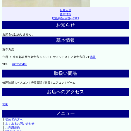
お知らせ
基本情報
取扱商品
|
店舗へｱｸｾｽ
お知らせ
お知らせはありません。
基本情報
東寺方店
住所 ： 東京都多摩市東寺方６６０?１ サミットストア東寺方店２F
地図
TEL ：
0423573461
取扱い商品
修理診断 | パソコン | 携帯電話 | 家電 | エアコン | ゲーム
お店へのアクセス
地図
メニュー
├
初めての方へ
├
よくあるお問い合わせ
├
ご利用規約