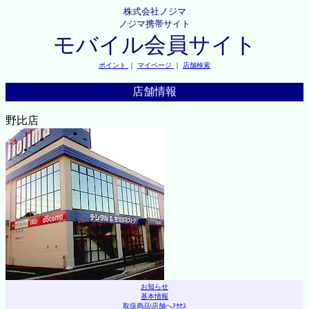
株式会社ノジマ
ノジマ携帯サイト
モバイル会員サイト
ポイント
｜
マイページ
｜
店舗検索
店舗情報
野比店
お知らせ
基本情報
取扱商品
|
店舗へｱｸｾｽ