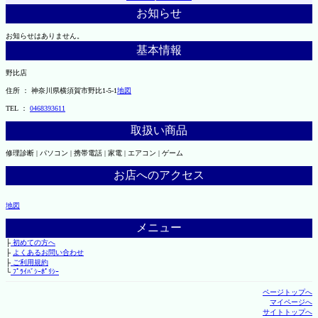
お知らせ
お知らせはありません。
基本情報
野比店
住所 ： 神奈川県横須賀市野比1-5-1
地図
TEL ：
0468393611
取扱い商品
修理診断 | パソコン | 携帯電話 | 家電 | エアコン | ゲーム
お店へのアクセス
地図
メニュー
├
初めての方へ
├
よくあるお問い合わせ
├
ご利用規約
└
ﾌﾟﾗｲﾊﾞｼｰﾎﾟﾘｼｰ
ページトップへ
マイページへ
サイトトップへ