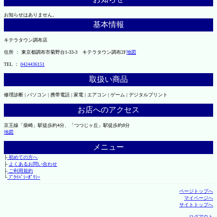
お知らせはありません。
基本情報
キテラタウン調布店
住所 ： 東京都調布市菊野台1-33-3 キテラタウン調布2F
地図
TEL ：
0424436151
取扱い商品
修理診断 | パソコン | 携帯電話 | 家電 | エアコン | ゲーム | デジタルプリント
お店へのアクセス
京王線「柴崎」駅徒歩約4分、「つつじヶ丘」駅徒歩約8分
地図
メニュー
├
初めての方へ
├
よくあるお問い合わせ
├
ご利用規約
└
ﾌﾟﾗｲﾊﾞｼｰﾎﾟﾘｼｰ
ページトップへ
マイページへ
サイトトップへ
ログアウト