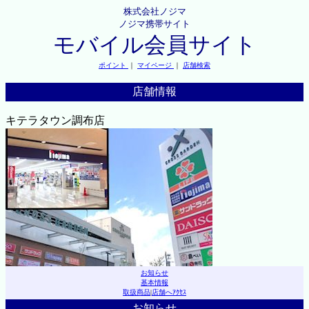
株式会社ノジマ
ノジマ携帯サイト
モバイル会員サイト
ポイント
｜
マイページ
｜
店舗検索
店舗情報
キテラタウン調布店
お知らせ
基本情報
取扱商品
|
店舗へｱｸｾｽ
お知らせ