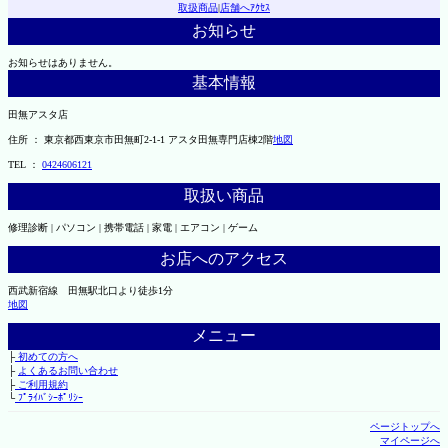
取扱商品
|
店舗へｱｸｾｽ
お知らせ
お知らせはありません。
基本情報
田無アスタ店
住所 ： 東京都西東京市田無町2-1-1 アスタ田無専門店棟2階
地図
TEL ：
0424606121
取扱い商品
修理診断 | パソコン | 携帯電話 | 家電 | エアコン | ゲーム
お店へのアクセス
西武新宿線 田無駅北口より徒歩1分
地図
メニュー
├
初めての方へ
├
よくあるお問い合わせ
├
ご利用規約
└
ﾌﾟﾗｲﾊﾞｼｰﾎﾟﾘｼｰ
ページトップへ
マイページへ