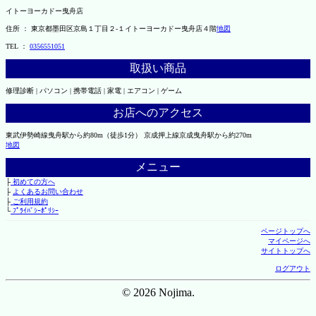
イトーヨーカドー曳舟店
住所 ： 東京都墨田区京島１丁目２-１イトーヨーカドー曳舟店４階
地図
TEL ：
0356551051
取扱い商品
修理診断 | パソコン | 携帯電話 | 家電 | エアコン | ゲーム
お店へのアクセス
東武伊勢崎線曳舟駅から約80m（徒歩1分） 京成押上線京成曳舟駅から約270m
地図
メニュー
├
初めての方へ
├
よくあるお問い合わせ
├
ご利用規約
└
ﾌﾟﾗｲﾊﾞｼｰﾎﾟﾘｼｰ
ページトップへ
マイページへ
サイトトップへ
ログアウト
© 2026 Nojima.