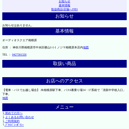
お知らせ
基本情報
取扱商品
|
店舗へｱｸｾｽ
お知らせ
お知らせはありません。
基本情報
オーディオスクエア相模原
住所 ： 神奈川県相模原市中央区横山1-1-1 ノジマ相模原本店内
地図
TEL ：
0427301326
取扱い商品
お店へのアクセス
【電車・バスでお越し場合】 JR相模原駅下車、バス6番乗り場14・17系統で「清新中学校入口」
下車。
地図
メニュー
├
初めての方へ
├
よくあるお問い合わせ
├
ご利用規約
└
ﾌﾟﾗｲﾊﾞｼｰﾎﾟﾘｼｰ