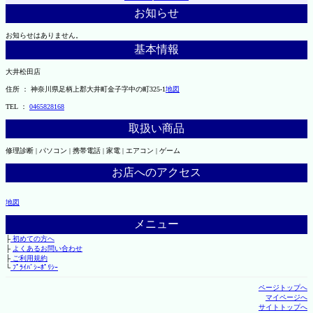
お知らせ
お知らせはありません。
基本情報
大井松田店
住所 ： 神奈川県足柄上郡大井町金子字中の町325-1
地図
TEL ：
0465828168
取扱い商品
修理診断 | パソコン | 携帯電話 | 家電 | エアコン | ゲーム
お店へのアクセス
地図
メニュー
├
初めての方へ
├
よくあるお問い合わせ
├
ご利用規約
└
ﾌﾟﾗｲﾊﾞｼｰﾎﾟﾘｼｰ
ページトップへ
マイページへ
サイトトップへ