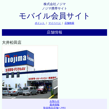
株式会社ノジマ
ノジマ携帯サイト
モバイル会員サイト
ポイント
｜
マイページ
｜
店舗検索
店舗情報
大井松田店
お知らせ
基本情報
取扱商品
|
店舗へｱｸｾｽ