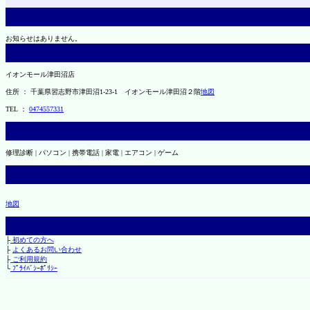
お知らせはありません。
イオンモール津田沼店
住所 ： 千葉県習志野市津田沼1-23-1 イオンモール津田沼２階
地図
TEL ：
0474557331
修理診断 | パソコン | 携帯電話 | 家電 | エアコン | ゲーム
地図
├
初めての方へ
├
よくあるお問い合わせ
├
ご利用規約
└
ﾌﾟﾗｲﾊﾞｼｰﾎﾟﾘｼｰ