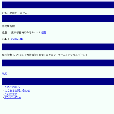
お知らせはありません。
青梅統合館
住所 ： 東京都青梅市今寺５-１-１
地図
TEL ：
0428321215
修理診断 | パソコン | 携帯電話 | 家電 | エアコン | ゲーム | デジタルプリント
地図
├
初めての方へ
├
よくあるお問い合わせ
├
ご利用規約
└
ﾌﾟﾗｲﾊﾞｼｰﾎﾟﾘｼｰ