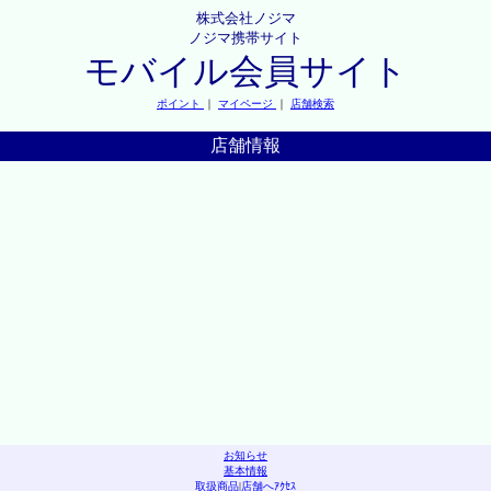
株式会社ノジマ
ノジマ携帯サイト
モバイル会員サイト
ポイント
｜
マイページ
｜
店舗検索
店舗情報
お知らせ
基本情報
取扱商品
|
店舗へｱｸｾｽ