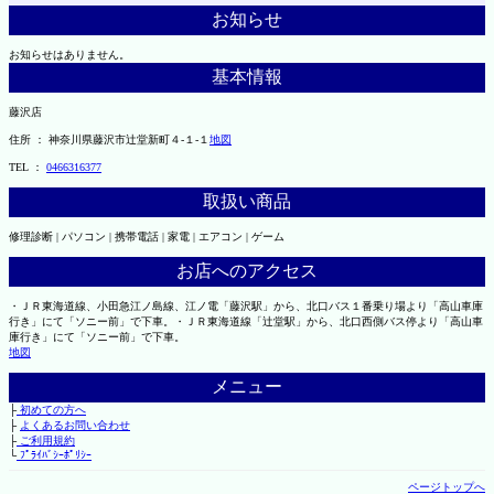
お知らせ
お知らせはありません。
基本情報
藤沢店
住所 ： 神奈川県藤沢市辻堂新町４-１-１
地図
TEL ：
0466316377
取扱い商品
修理診断 | パソコン | 携帯電話 | 家電 | エアコン | ゲーム
お店へのアクセス
・ＪＲ東海道線、小田急江ノ島線、江ノ電「藤沢駅」から、北口バス１番乗り場より「高山車庫
行き」にて「ソニー前」で下車。・ＪＲ東海道線「辻堂駅」から、北口西側バス停より「高山車
庫行き」にて「ソニー前」で下車。
地図
メニュー
├
初めての方へ
├
よくあるお問い合わせ
├
ご利用規約
└
ﾌﾟﾗｲﾊﾞｼｰﾎﾟﾘｼｰ
ページトップへ