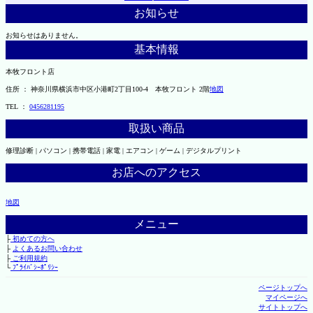
お知らせ
お知らせはありません。
基本情報
本牧フロント店
住所 ： 神奈川県横浜市中区小港町2丁目100-4 本牧フロント 2階
地図
TEL ：
0456281195
取扱い商品
修理診断 | パソコン | 携帯電話 | 家電 | エアコン | ゲーム | デジタルプリント
お店へのアクセス
地図
メニュー
├
初めての方へ
├
よくあるお問い合わせ
├
ご利用規約
└
ﾌﾟﾗｲﾊﾞｼｰﾎﾟﾘｼｰ
ページトップへ
マイページへ
サイトトップへ