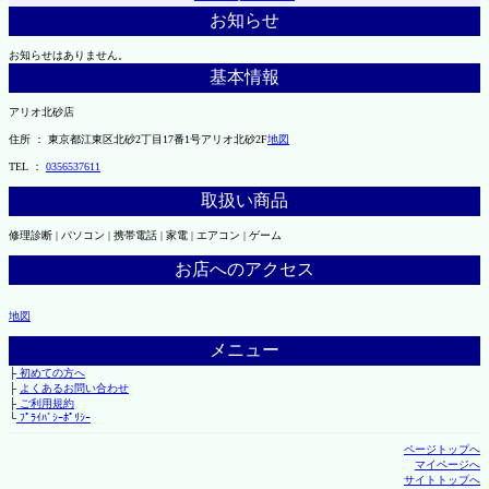
お知らせ
お知らせはありません。
基本情報
アリオ北砂店
住所 ： 東京都江東区北砂2丁目17番1号アリオ北砂2F
地図
TEL ：
0356537611
取扱い商品
修理診断 | パソコン | 携帯電話 | 家電 | エアコン | ゲーム
お店へのアクセス
地図
メニュー
├
初めての方へ
├
よくあるお問い合わせ
├
ご利用規約
└
ﾌﾟﾗｲﾊﾞｼｰﾎﾟﾘｼｰ
ページトップへ
マイページへ
サイトトップへ