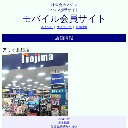
株式会社ノジマ
ノジマ携帯サイト
モバイル会員サイト
ポイント
｜
マイページ
｜
店舗検索
店舗情報
アリオ北砂店
お知らせ
基本情報
取扱商品
|
店舗へｱｸｾｽ