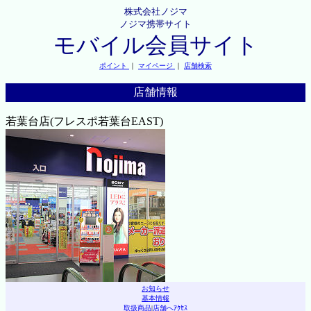
株式会社ノジマ
ノジマ携帯サイト
モバイル会員サイト
ポイント
｜
マイページ
｜
店舗検索
店舗情報
若葉台店(フレスポ若葉台EAST)
お知らせ
基本情報
取扱商品
|
店舗へｱｸｾｽ