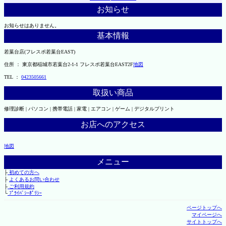
お知らせ
お知らせはありません。
基本情報
若葉台店(フレスポ若葉台EAST)
住所 ： 東京都稲城市若葉台2-1-1 フレスポ若葉台EAST2F
地図
TEL ：
0423505661
取扱い商品
修理診断 | パソコン | 携帯電話 | 家電 | エアコン | ゲーム | デジタルプリント
お店へのアクセス
地図
メニュー
├
初めての方へ
├
よくあるお問い合わせ
├
ご利用規約
└
ﾌﾟﾗｲﾊﾞｼｰﾎﾟﾘｼｰ
ページトップへ
マイページへ
サイトトップへ