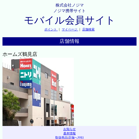
株式会社ノジマ
ノジマ携帯サイト
モバイル会員サイト
ポイント
｜
マイページ
｜
店舗検索
店舗情報
ホームズ鶴見店
お知らせ
基本情報
取扱商品
|
店舗へｱｸｾｽ