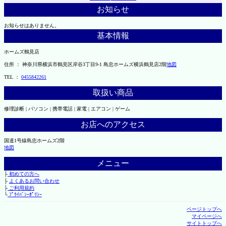
お知らせ
お知らせはありません。
基本情報
ホームズ鶴見店
住所 ： 神奈川県横浜市鶴見区岸谷3丁目9-1 島忠ホームズ横浜鶴見店2階
地図
TEL ：
0455842261
取扱い商品
修理診断 | パソコン | 携帯電話 | 家電 | エアコン | ゲーム
お店へのアクセス
国道1号線島忠ホームズ2階
地図
メニュー
├
初めての方へ
├
よくあるお問い合わせ
├
ご利用規約
└
ﾌﾟﾗｲﾊﾞｼｰﾎﾟﾘｼｰ
ページトップへ
マイページへ
サイトトップへ