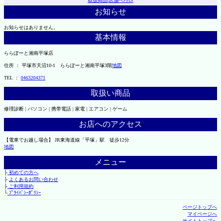
取扱商品
|
店舗へｱｸｾｽ
お知らせ
お知らせはありません。
基本情報
ららぽーと湘南平塚店
住所 ： 平塚市天沼10-1 ららぽーと湘南平塚3階
地図
TEL ：
0463204371
取扱い商品
修理診断 | パソコン | 携帯電話 | 家電 | エアコン | ゲーム
お店へのアクセス
【電車でお越し場合】 JR東海道線「平塚」駅 徒歩12分
地図
メニュー
├
初めての方へ
├
よくあるお問い合わせ
├
ご利用規約
└
ﾌﾟﾗｲﾊﾞｼｰﾎﾟﾘｼｰ
ページトップへ
マイページへ
サイトトップへ