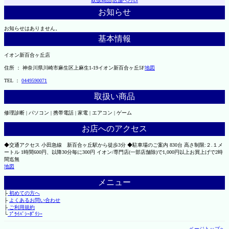
取扱商品
|
店舗へｱｸｾｽ
お知らせ
お知らせはありません。
基本情報
イオン新百合ヶ丘店
住所 ： 神奈川県川崎市麻生区上麻生1-19イオン新百合ヶ丘5F
地図
TEL ：
0449590071
取扱い商品
修理診断 | パソコン | 携帯電話 | 家電 | エアコン | ゲーム
お店へのアクセス
◆交通アクセス 小田急線 新百合ヶ丘駅から徒歩3分 ◆駐車場のご案内 830台 高さ制限:２.１メ
ートル 1時間600円、以降30分毎に300円 イオン/専門店(一部店舗除)で1,000円以上お買上げで2時
間迄無
地図
メニュー
├
初めての方へ
├
よくあるお問い合わせ
├
ご利用規約
└
ﾌﾟﾗｲﾊﾞｼｰﾎﾟﾘｼｰ
ページトップへ