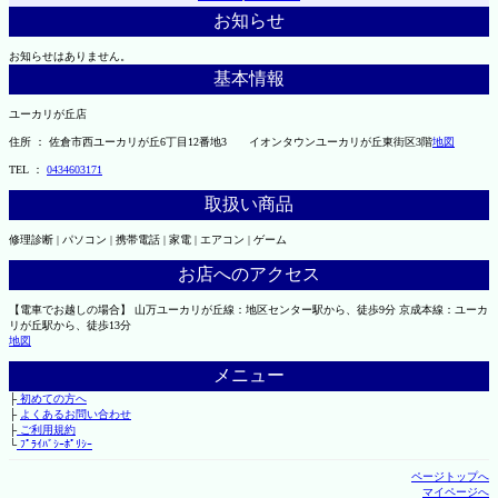
お知らせ
お知らせはありません。
基本情報
ユーカリが丘店
住所 ： 佐倉市西ユーカリが丘6丁目12番地3 イオンタウンユーカリが丘東街区3階
地図
TEL ：
0434603171
取扱い商品
修理診断 | パソコン | 携帯電話 | 家電 | エアコン | ゲーム
お店へのアクセス
【電車でお越しの場合】 山万ユーカリが丘線：地区センター駅から、徒歩9分 京成本線：ユーカ
リが丘駅から、徒歩13分
地図
メニュー
├
初めての方へ
├
よくあるお問い合わせ
├
ご利用規約
└
ﾌﾟﾗｲﾊﾞｼｰﾎﾟﾘｼｰ
ページトップへ
マイページへ