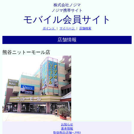
株式会社ノジマ
ノジマ携帯サイト
モバイル会員サイト
ポイント
｜
マイページ
｜
店舗検索
店舗情報
熊谷ニットーモール店
お知らせ
基本情報
取扱商品
|
店舗へｱｸｾｽ