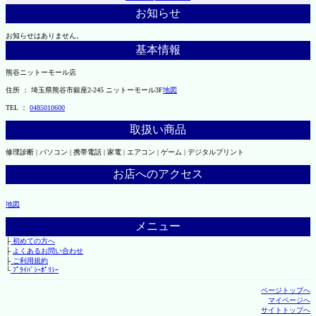
お知らせ
お知らせはありません。
基本情報
熊谷ニットーモール店
住所 ： 埼玉県熊谷市銀座2-245 ニットーモール3F
地図
TEL ：
0485010600
取扱い商品
修理診断 | パソコン | 携帯電話 | 家電 | エアコン | ゲーム | デジタルプリント
お店へのアクセス
地図
メニュー
├
初めての方へ
├
よくあるお問い合わせ
├
ご利用規約
└
ﾌﾟﾗｲﾊﾞｼｰﾎﾟﾘｼｰ
ページトップへ
マイページへ
サイトトップへ