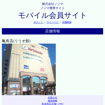
株式会社ノジマ
ノジマ携帯サイト
モバイル会員サイト
ポイント
｜
マイページ
｜
店舗検索
店舗情報
亀有店(リリオ館)
お知らせ
基本情報
取扱商品
|
店舗へｱｸｾｽ