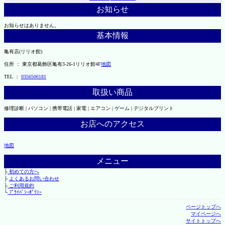
お知らせ
お知らせはありません。
基本情報
亀有店(リリオ館)
住所 ： 東京都葛飾区亀有3-26-1リリオ館4F
地図
TEL ：
0356506181
取扱い商品
修理診断 | パソコン | 携帯電話 | 家電 | エアコン | ゲーム | デジタルプリント
お店へのアクセス
地図
メニュー
├
初めての方へ
├
よくあるお問い合わせ
├
ご利用規約
└
ﾌﾟﾗｲﾊﾞｼｰﾎﾟﾘｼｰ
ページトップへ
マイページへ
サイトトップへ