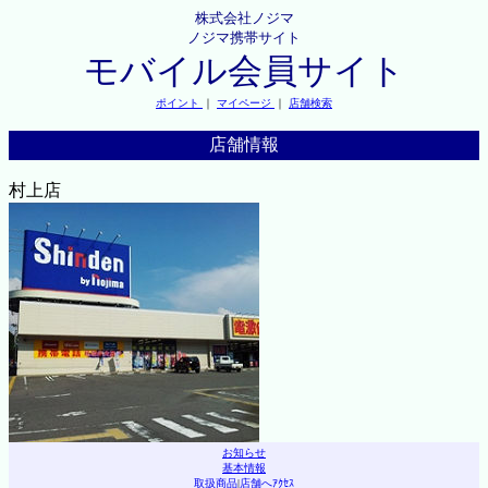
株式会社ノジマ
ノジマ携帯サイト
モバイル会員サイト
ポイント
｜
マイページ
｜
店舗検索
店舗情報
村上店
お知らせ
基本情報
取扱商品
|
店舗へｱｸｾｽ