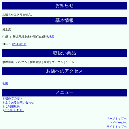
お知らせ
お知らせはありません。
基本情報
村上店
住所 ： 新潟県村上市仲間町252番地
地図
TEL ：
0254534411
取扱い商品
修理診断 | パソコン | 携帯電話 | 家電 | エアコン | ゲーム
お店へのアクセス
地図
メニュー
├
初めての方へ
├
よくあるお問い合わせ
├
ご利用規約
└
ﾌﾟﾗｲﾊﾞｼｰﾎﾟﾘｼｰ
ページトップへ
マイページへ
サイトトップへ