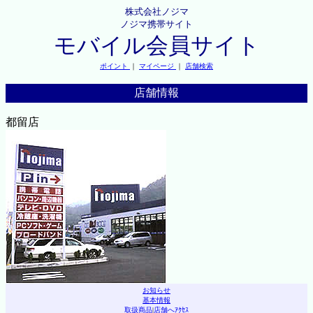
株式会社ノジマ
ノジマ携帯サイト
モバイル会員サイト
ポイント
｜
マイページ
｜
店舗検索
店舗情報
都留店
お知らせ
基本情報
取扱商品
|
店舗へｱｸｾｽ