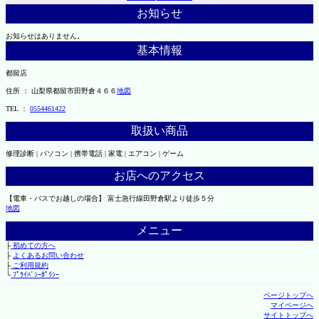
お知らせ
お知らせはありません。
基本情報
都留店
住所 ： 山梨県都留市田野倉４６６
地図
TEL ：
0554461422
取扱い商品
修理診断 | パソコン | 携帯電話 | 家電 | エアコン | ゲーム
お店へのアクセス
【電車・バスでお越しの場合】 富士急行線田野倉駅より徒歩５分
地図
メニュー
├
初めての方へ
├
よくあるお問い合わせ
├
ご利用規約
└
ﾌﾟﾗｲﾊﾞｼｰﾎﾟﾘｼｰ
ページトップへ
マイページへ
サイトトップへ