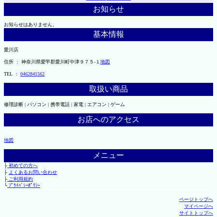
お知らせ
お知らせはありません。
基本情報
愛川店
住所 ： 神奈川県愛甲郡愛川町中津９７５-１
地図
TEL ：
0462841562
取扱い商品
修理診断 | パソコン | 携帯電話 | 家電 | エアコン | ゲーム
お店へのアクセス
地図
メニュー
├
初めての方へ
├
よくあるお問い合わせ
├
ご利用規約
└
ﾌﾟﾗｲﾊﾞｼｰﾎﾟﾘｼｰ
ページトップへ
マイページへ
サイトトップへ