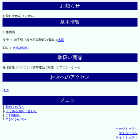
お知らせ
お知らせはありません。
基本情報
川越西店
住所 ： 埼玉県川越市的場新町21番地10
地図
TEL ：
0492390081
取扱い商品
修理診断 | パソコン | 携帯電話 | 家電 | エアコン | ゲーム
お店へのアクセス
地図
メニュー
├
初めての方へ
├
よくあるお問い合わせ
├
ご利用規約
└
ﾌﾟﾗｲﾊﾞｼｰﾎﾟﾘｼｰ
ページトップへ
マイページへ
サイトトップへ