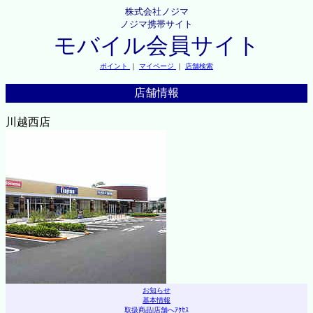
株式会社ノジマ
ノジマ携帯サイト
モバイル会員サイト
ポイント
｜
マイページ
｜
店舗検索
店舗情報
川越西店
お知らせ
基本情報
取扱商品
|
店舗へｱｸｾｽ