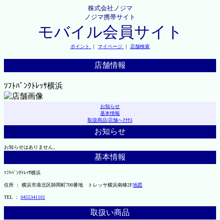
株式会社ノジマ
ノジマ携帯サイト
モバイル会員サイト
ポイント
｜
マイページ
｜
店舗検索
店舗情報
ｿﾌﾄﾊﾞﾝｸﾄﾚｯｻ横浜
お知らせ
基本情報
取扱商品
|
店舗へｱｸｾｽ
お知らせ
お知らせはありません。
基本情報
ｿﾌﾄﾊﾞﾝｸﾄﾚｯｻ横浜
住所 ： 横浜市港北区師岡町700番地 トレッサ横浜南棟2F
地図
TEL ：
0455341161
取扱い商品