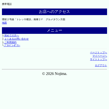
携帯電話
お店へのアクセス
環状２号線「トレッサ横浜」南棟２Ｆ グルメタウン方面
地図
メニュー
├
初めての方へ
├
よくあるお問い合わせ
├
ご利用規約
└
ﾌﾟﾗｲﾊﾞｼｰﾎﾟﾘｼｰ
ページトップへ
マイページへ
サイトトップへ
ログアウト
© 2026 Nojima.