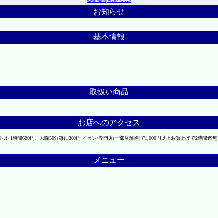
取扱商品
|
店舗へｱｸｾｽ
お知らせ
基本情報
取扱い商品
お店へのアクセス
 1時間600円、以降30分毎に300円 イオン/専門店(一部店舗除)で1,000円以上お買上げで2時間迄無
メニュー