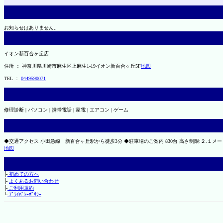
お知らせはありません。
イオン新百合ヶ丘店
住所 ： 神奈川県川崎市麻生区上麻生1-19イオン新百合ヶ丘5F
地図
TEL ：
0449590071
修理診断 | パソコン | 携帯電話 | 家電 | エアコン | ゲーム
◆交通アクセス 小田急線 新百合ヶ丘駅から徒歩3分 ◆駐車場のご案内 830台 高さ制限:２.１メートル
地図
├
初めての方へ
├
よくあるお問い合わせ
├
ご利用規約
└
ﾌﾟﾗｲﾊﾞｼｰﾎﾟﾘｼｰ