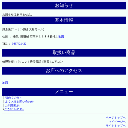
お知らせ
お知らせはありません。
基本情報
鎌倉店(コーナン鎌倉大船モール)
住所 ： 神奈川県鎌倉市岡本１１８８番地１
地図
TEL ：
0467421422
取扱い商品
修理診断 | パソコン | 携帯電話 | 家電 | エアコン
お店へのアクセス
地図
メニュー
├
初めての方へ
├
よくあるお問い合わせ
├
ご利用規約
└
ﾌﾟﾗｲﾊﾞｼｰﾎﾟﾘｼｰ
ページトップへ
マイページへ
サイトトップへ