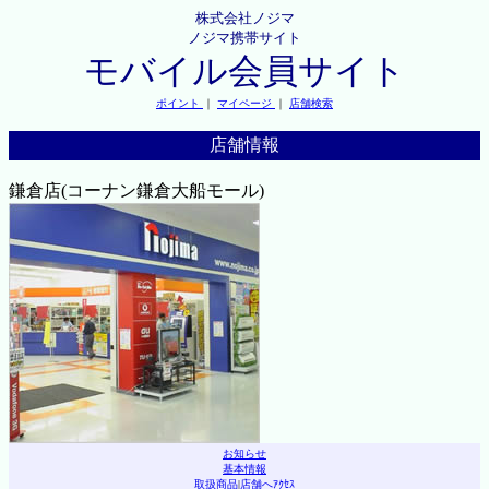
株式会社ノジマ
ノジマ携帯サイト
モバイル会員サイト
ポイント
｜
マイページ
｜
店舗検索
店舗情報
鎌倉店(コーナン鎌倉大船モール)
お知らせ
基本情報
取扱商品
|
店舗へｱｸｾｽ