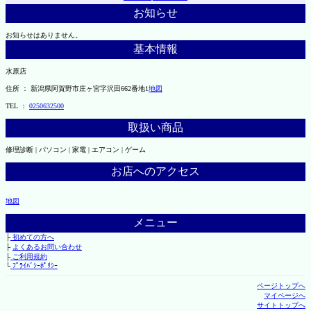
お知らせ
お知らせはありません。
基本情報
水原店
住所 ： 新潟県阿賀野市庄ヶ宮字沢田662番地1
地図
TEL ：
0250632500
取扱い商品
修理診断 | パソコン | 家電 | エアコン | ゲーム
お店へのアクセス
地図
メニュー
├
初めての方へ
├
よくあるお問い合わせ
├
ご利用規約
└
ﾌﾟﾗｲﾊﾞｼｰﾎﾟﾘｼｰ
ページトップへ
マイページへ
サイトトップへ