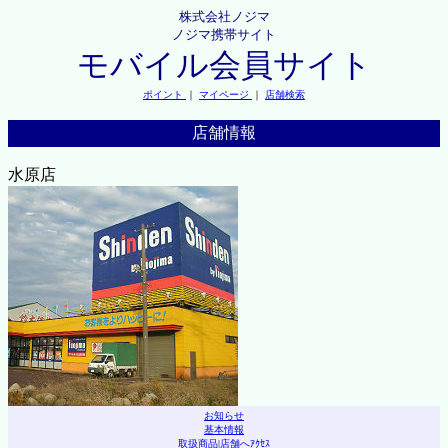
株式会社ノジマ
ノジマ携帯サイト
モバイル会員サイト
ポイント
｜
マイページ
｜
店舗検索
店舗情報
水原店
お知らせ
基本情報
取扱商品
|
店舗へｱｸｾｽ