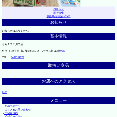
お知らせ
基本情報
取扱商品
|
店舗へｱｸｾｽ
お知らせ
お知らせはありません。
基本情報
ららテラス川口店
住所 ： 埼玉県川口市栄町3-5-1ららテラス川口7階
地図
TEL ：
0482291979
取扱い商品
お店へのアクセス
地図
メニュー
├
初めての方へ
├
よくあるお問い合わせ
├
ご利用規約
└
ﾌﾟﾗｲﾊﾞｼｰﾎﾟﾘｼｰ