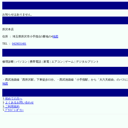
お知らせはありません。
所沢本店
住所 ： 埼玉県所沢市小手指台5番地の4
地図
TEL ：
0429031481
修理診断 | パソコン | 携帯電話 | 家電 | エアコン | ゲーム | デジタルプリント
・西武池袋線「西所沢駅」下車徒歩15分。・西武池袋線「小手指駅」から「大六天経由」のバス
地図
├
初めての方へ
├
よくあるお問い合わせ
├
ご利用規約
└
ﾌﾟﾗｲﾊﾞｼｰﾎﾟﾘｼｰ