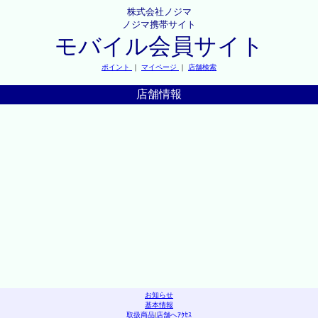
株式会社ノジマ
ノジマ携帯サイト
モバイル会員サイト
ポイント
｜
マイページ
｜
店舗検索
店舗情報
お知らせ
基本情報
取扱商品
|
店舗へｱｸｾｽ