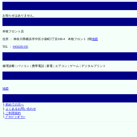
お知らせはありません。
本牧フロント店
住所 ： 神奈川県横浜市中区小港町2丁目100-4 本牧フロント 2階
地図
TEL ：
0456281195
修理診断 | パソコン | 携帯電話 | 家電 | エアコン | ゲーム | デジタルプリント
地図
├
初めての方へ
├
よくあるお問い合わせ
├
ご利用規約
└
ﾌﾟﾗｲﾊﾞｼｰﾎﾟﾘｼｰ