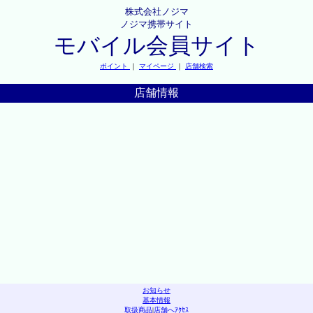
株式会社ノジマ
ノジマ携帯サイト
モバイル会員サイト
ポイント
｜
マイページ
｜
店舗検索
店舗情報
お知らせ
基本情報
取扱商品
|
店舗へｱｸｾｽ