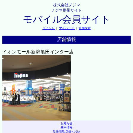
株式会社ノジマ
ノジマ携帯サイト
モバイル会員サイト
ポイント
｜
マイページ
｜
店舗検索
店舗情報
イオンモール新潟亀田インター店
お知らせ
基本情報
取扱商品
|
店舗へｱｸｾｽ