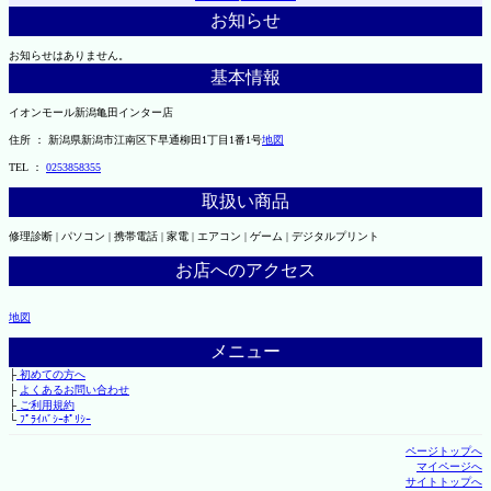
お知らせ
お知らせはありません。
基本情報
イオンモール新潟亀田インター店
住所 ： 新潟県新潟市江南区下早通柳田1丁目1番1号
地図
TEL ：
0253858355
取扱い商品
修理診断 | パソコン | 携帯電話 | 家電 | エアコン | ゲーム | デジタルプリント
お店へのアクセス
地図
メニュー
├
初めての方へ
├
よくあるお問い合わせ
├
ご利用規約
└
ﾌﾟﾗｲﾊﾞｼｰﾎﾟﾘｼｰ
ページトップへ
マイページへ
サイトトップへ