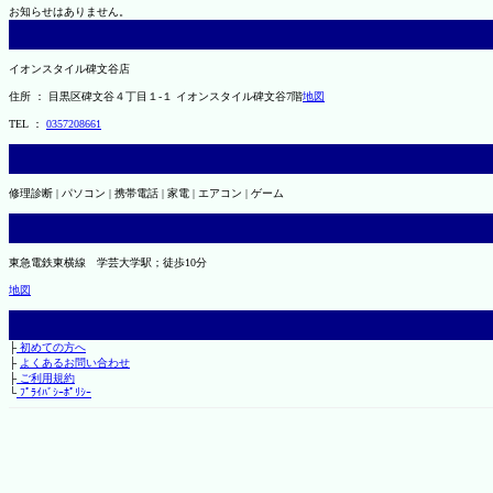
お知らせはありません。
イオンスタイル碑文谷店
住所 ： 目黒区碑文谷４丁目１-１ イオンスタイル碑文谷7階
地図
TEL ：
0357208661
修理診断 | パソコン | 携帯電話 | 家電 | エアコン | ゲーム
東急電鉄東横線 学芸大学駅；徒歩10分
地図
├
初めての方へ
├
よくあるお問い合わせ
├
ご利用規約
└
ﾌﾟﾗｲﾊﾞｼｰﾎﾟﾘｼｰ