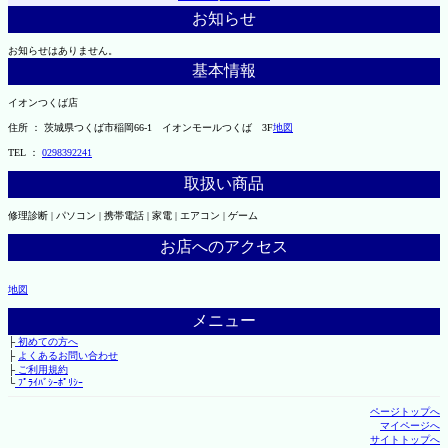
お知らせ
お知らせはありません。
基本情報
イオンつくば店
住所 ： 茨城県つくば市稲岡66-1 イオンモールつくば 3F
地図
TEL ：
0298392241
取扱い商品
修理診断 | パソコン | 携帯電話 | 家電 | エアコン | ゲーム
お店へのアクセス
地図
メニュー
├
初めての方へ
├
よくあるお問い合わせ
├
ご利用規約
└
ﾌﾟﾗｲﾊﾞｼｰﾎﾟﾘｼｰ
ページトップへ
マイページへ
サイトトップへ