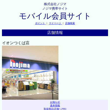
株式会社ノジマ
ノジマ携帯サイト
モバイル会員サイト
ポイント
｜
マイページ
｜
店舗検索
店舗情報
イオンつくば店
お知らせ
基本情報
取扱商品
|
店舗へｱｸｾｽ